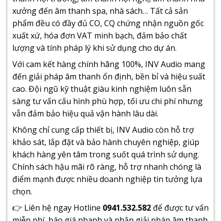
xưởng
đến
âm thanh spa
, nhà sách… Tất cả sản
phẩm đều có đầy đủ CO, CQ chứng nhận nguồn gốc
xuất xứ, hóa đơn VAT minh bạch, đảm bảo chất
lượng và tính pháp lý khi sử dụng cho dự án.
Với cam kết hàng chính hãng 100%,
INV Audio
mang
đến giải pháp âm thanh ổn định, bền bỉ và hiệu suất
cao. Đội ngũ kỹ thuật giàu kinh nghiệm luôn sẵn
sàng tư vấn cấu hình phù hợp, tối ưu chi phí nhưng
vẫn đảm bảo hiệu quả vận hành lâu dài.
Không chỉ cung cấp thiết bị, INV Audio còn hỗ trợ
khảo sát, lắp đặt và bảo hành chuyên nghiệp, giúp
khách hàng yên tâm trong suốt quá trình sử dụng.
Chính sách hậu mãi rõ ràng, hỗ trợ nhanh chóng là
điểm mạnh được nhiều doanh nghiệp tin tưởng lựa
chọn.
👉 Liên hệ ngay Hotline
0941.532.582
để được tư vấn
miễn phí, báo giá nhanh và nhận giải pháp âm thanh