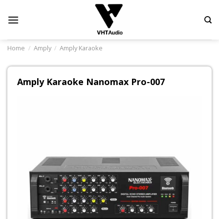
Skip
to
content
Home
/
Amply
/
Amply Karaoke
Amply Karaoke Nanomax Pro-007