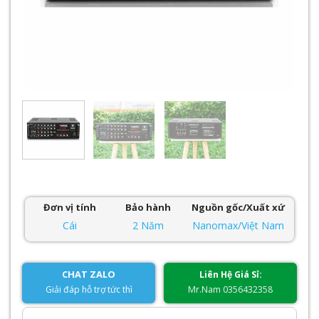
Đơn vị tính
Bảo hành
Nguồn gốc/Xuất xứ
Cái
2 Năm
Nanomax/Việt Nam
CHAT ZALO
Liên Hệ Giá Sỉ:
Giải đáp hỗ trợ tức thì
Mr.Nam 0356432358