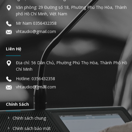
Văn phòng: 29 Đường số 18, Phường Phú Thọ Hòa, Thành
phố Hồ Chí Minh, Việt Nam
Mr Nam
0356432358
vhtaudio@gmail.com
Liên Hệ
Địa chỉ: 56 Dân Chủ, Phường Phú Thọ Hòa, Thành Phố Hồ
Chí Minh
Hotline:
0356432358
vhtaudio@gmail.com
Chính Sách
Chính sách chung
Chính sách bảo mật