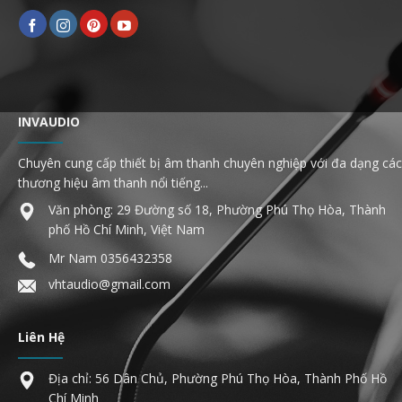
INVAUDIO
Chuyên cung cấp thiết bị âm thanh chuyên nghiệp với đa dạng các
thương hiệu âm thanh nổi tiếng...
Văn phòng: 29 Đường số 18, Phường Phú Thọ Hòa, Thành
phố Hồ Chí Minh, Việt Nam
Mr Nam
0356432358
vhtaudio@gmail.com
Liên Hệ
Địa chỉ: 56 Dân Chủ, Phường Phú Thọ Hòa, Thành Phố Hồ
Chí Minh