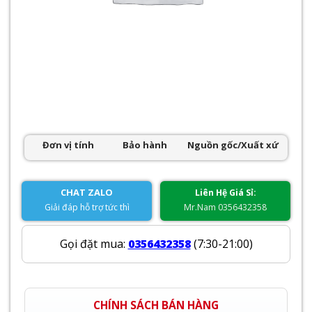
Đơn vị tính
Bảo hành
Nguồn gốc/Xuất xứ
CHAT ZALO
Liên Hệ Giá Sỉ:
Giải đáp hỗ trợ tức thì
Mr.Nam 0356432358
Gọi đặt mua:
0356432358
(7:30-21:00)
CHÍNH SÁCH BÁN HÀNG