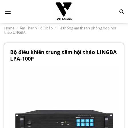
Skip
to
content
Home
/
Âm Thanh Hội Thảo
/
Hệ thống âm thanh phòng họp hội
thảo LINGBA
Bộ điều khiển trung tâm hội thảo LINGBA
LPA-100P