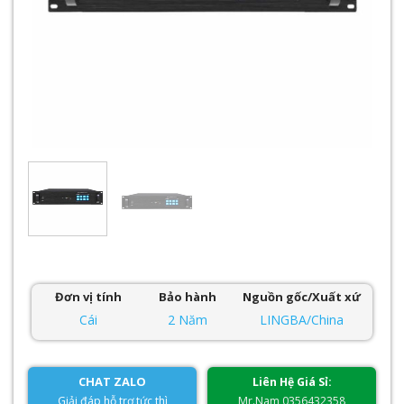
Đơn vị tính
Bảo hành
Nguồn gốc/Xuất xứ
Cái
2 Năm
LINGBA/China
CHAT ZALO
Liên Hệ Giá Sỉ:
Giải đáp hỗ trợ tức thì
Mr.Nam 0356432358