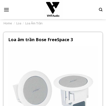
Skip
to
content
Home
/
Loa
/
Loa Âm Trần
Loa âm trần Bose FreeSpace 3