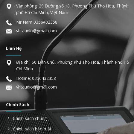
Văn phòng: 29 Đường số 18, Phường Phú Thọ Hòa, Thành
phố Hồ Chí Minh, Việt Nam
Mr Nam
0356432358
vhtaudio@gmail.com
Liên Hệ
Địa chỉ: 56 Dân Chủ, Phường Phú Thọ Hòa, Thành Phố Hồ
Chí Minh
Hotline:
0356432358
vhtaudio@gmail.com
Chính Sách
Chính sách chung
Chính sách bảo mật