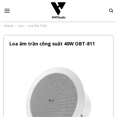
Skip
to
content
Home
/
Loa
/
Loa Âm Trần
Loa âm trần công suất 40W OBT-811