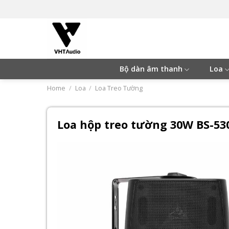
Skip
to
content
Bộ dàn âm thanh
Loa
Home
/
Loa
/
Loa Treo Tường
Loa hộp treo tường 30W BS-53