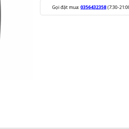
Gọi đặt mua:
0356432358
(7:30-21:0