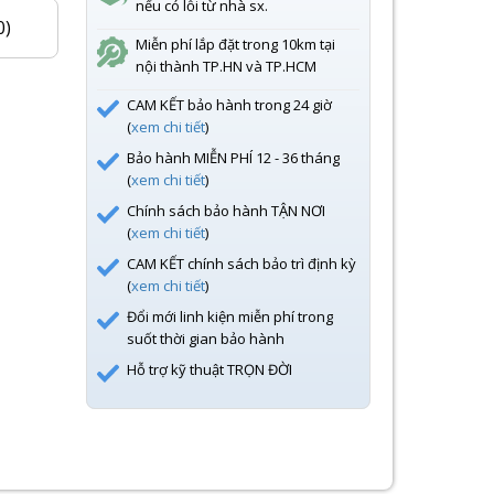
nếu có lỗi từ nhà sx.
0)
Miễn phí lắp đặt trong 10km tại
nội thành TP.HN và TP.HCM
CAM KẾT bảo hành trong 24 giờ
(
xem chi tiết
)
Bảo hành MIỄN PHÍ 12 - 36 tháng
(
xem chi tiết
)
Chính sách bảo hành TẬN NƠI
(
xem chi tiết
)
CAM KẾT chính sách bảo trì định kỳ
(
xem chi tiết
)
Đổi mới linh kiện miễn phí trong
suốt thời gian bảo hành
Hỗ trợ kỹ thuật TRỌN ĐỜI