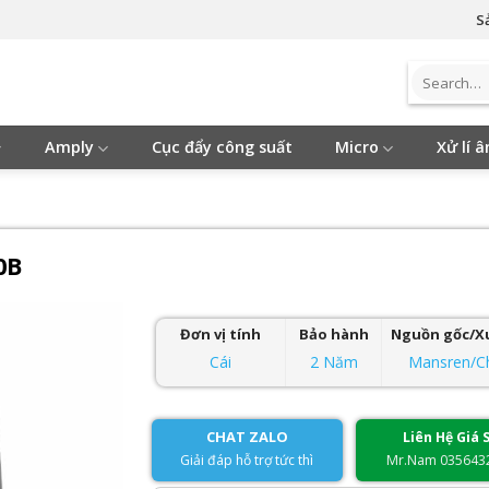
S
Search
for:
Amply
Cục đẩy công suất
Micro
Xử lí 
0B
Đơn vị tính
Bảo hành
Nguồn gốc/X
Cái
2 Năm
Mansren/C
CHAT ZALO
Liên Hệ Giá S
Giải đáp hỗ trợ tức thì
Mr.Nam 035643