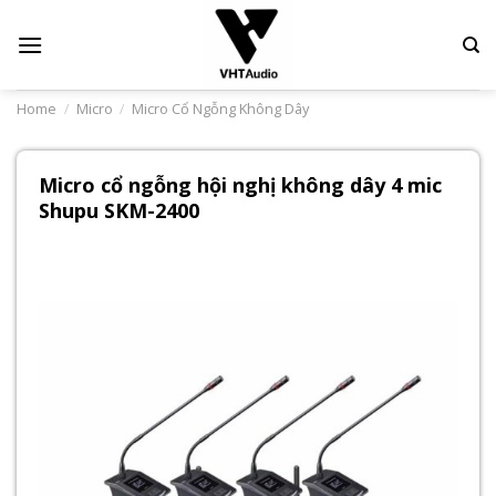
Skip
to
content
Home
/
Micro
/
Micro Cổ Ngỗng Không Dây
Micro cổ ngỗng hội nghị không dây 4 mic
Shupu SKM-2400