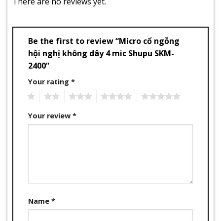
There are no reviews yet.
Be the first to review “Micro cổ ngỗng
hội nghị không dây 4 mic Shupu SKM-
2400”
Your rating
*
1
2
3
4
5
Your review
*
Name
*