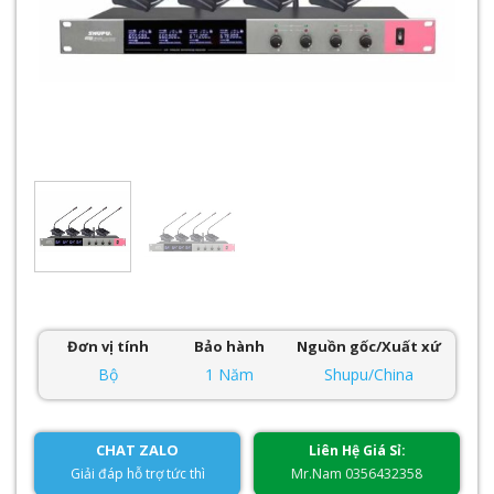
Đơn vị tính
Bảo hành
Nguồn gốc/Xuất xứ
Bộ
1 Năm
Shupu/China
CHAT ZALO
Liên Hệ Giá Sỉ:
Giải đáp hỗ trợ tức thì
Mr.Nam 0356432358